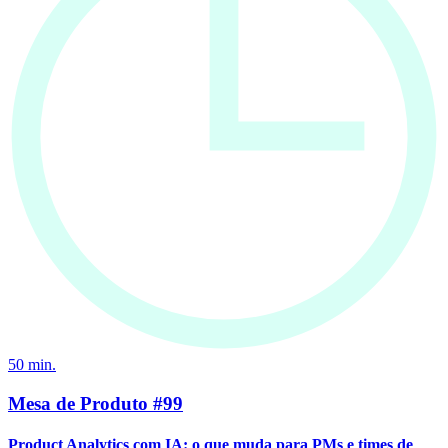
50
min.
Mesa de Produto #99
Product Analytics com IA: o que muda para PMs e times de