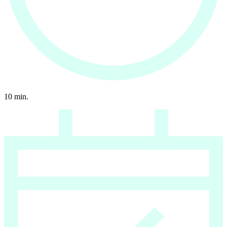
10
min.