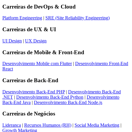
Carreiras de
DevOps & Cloud
Platform Engineering
|
SRE (Site Reliability Engineering)
Carreiras de
UX & UI
UI Design
|
UX Design
Carreiras de
Mobile & Front-End
Desenvolvimento Mobile com Flutter
|
Desenvolvimento Front-End
React
Carreiras de
Back-End
Desenvolvimento Back-End PHP
|
Desenvolvimento Back-End
.NET
|
Desenvolvimento Back-End Python
|
Desenvolvimento
Back-End Java
|
Desenvolvimento Back-End Node.js
Carreiras de
Negócios
Liderança
|
Recursos Humanos (RH)
|
Social Media Marketing
|
Growth Marketing