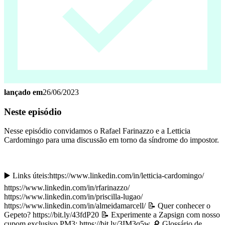
lançado em
26/06/2023
Neste episódio
Nesse episódio convidamos o Rafael Farinazzo e a Letticia
Cardomingo para uma discussão em torno da síndrome do impostor.
▶️ Links úteis:https://www.linkedin.com/in/letticia-cardomingo/
https://www.linkedin.com/in/rfarinazzo/
https://www.linkedin.com/in/priscilla-lugao/
https://www.linkedin.com/in/almeidamarcell/ 📝 Quer conhecer o
Gepeto? https://bit.ly/43fdP20 📝 Experimente a Zapsign com nosso
cupom exclusivo PM3: https://bit.ly/3IM3q5w 🔎 Glossário de