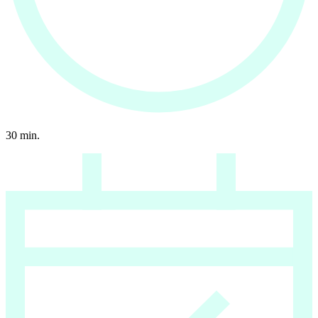
30
min.