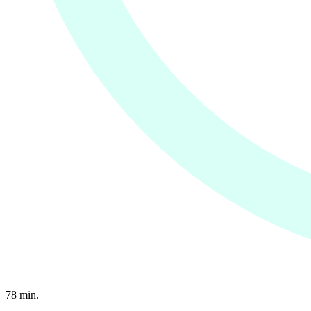
78
min.