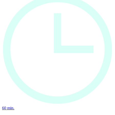
60
min.