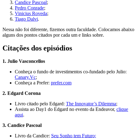
Candice Pascoal
;
Pedro Conrade
;
Vinicius Roveda
;
Tiago Dalvi
.
Nessa não foi diferente, fizemos outra faculdade. Colocamos abaixo
alguns dos pontos citados por cada um e links sobre.
Citações dos episódios
1. Julio Vasconcellos
Conheça o fundo de investimentos co-fundado pelo Julio:
Canary.Vc
;
Conheça a Prefer:
prefer.com
2. Edgard Corona
Livro citado pelo Edgard:
The Innovator’s Dilemma
;
Assista ao Day1 do Edgard no evento da Endeavor,
clique
aqui
.
3. Candice Pascoal
Livro da Candice:
Seu Sonho tem Futuro;