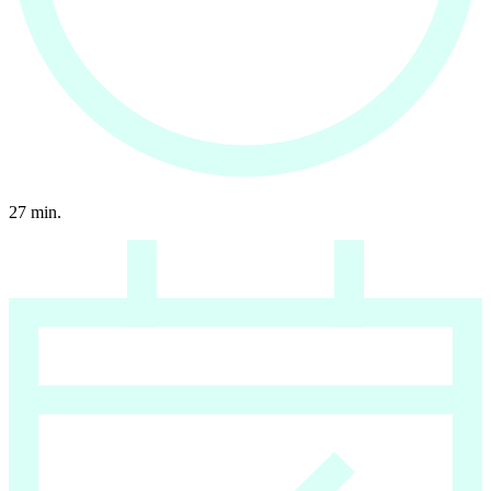
27
min.