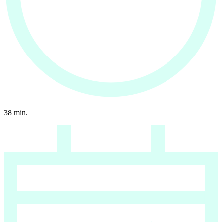
38
min.