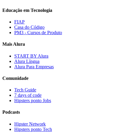
Educação em Tecnologia
FIAP
Casa do Código
PM3 - Cursos de Produto
Mais Alura
START BY Alura
Alura Língua
Alura Para Empresas
Comunidade
Tech Guide
7 days of code
Hipsters ponto Jobs
Podcasts
Hipster Network
Hipsters ponto Tech