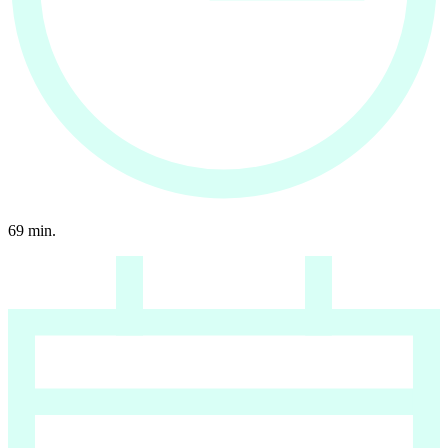
69
min.