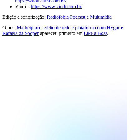
https://www.alura.com.br/
Vindi –
https://www.vindi.com.br/
Edição e sonorização:
Radiofobia Podcast e Multimídia
O post
Marketplace, efeito de rede e plataforma com Hygor e
Rafaela da Sooper
apareceu primeiro em
Like a Boss
.