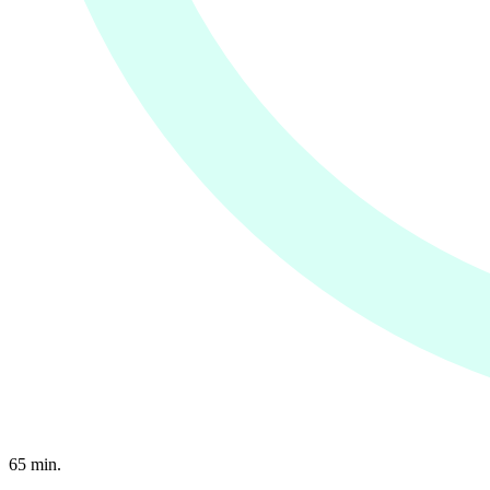
65
min.