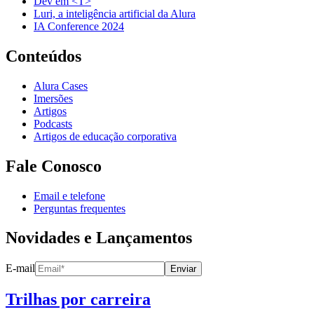
Dev em <T>
Luri, a inteligência artificial da Alura
IA Conference 2024
Conteúdos
Alura Cases
Imersões
Artigos
Podcasts
Artigos de educação corporativa
Fale Conosco
Email e telefone
Perguntas frequentes
Novidades e Lançamentos
E-mail
Enviar
Trilhas por carreira