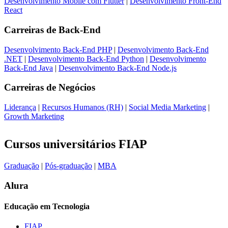
Desenvolvimento Mobile com Flutter
|
Desenvolvimento Front-End
React
Carreiras de
Back-End
Desenvolvimento Back-End PHP
|
Desenvolvimento Back-End
.NET
|
Desenvolvimento Back-End Python
|
Desenvolvimento
Back-End Java
|
Desenvolvimento Back-End Node.js
Carreiras de
Negócios
Liderança
|
Recursos Humanos (RH)
|
Social Media Marketing
|
Growth Marketing
Cursos universitários FIAP
Graduação
|
Pós-graduação
|
MBA
Alura
Educação em Tecnologia
FIAP