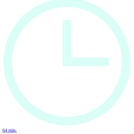
64
min.