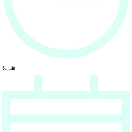
61
min.