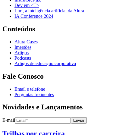
Dev em <T>
Luri, a inteligência artificial da Alura
IA Conference 2024
Conteúdos
Alura Cases
Imersões
Artigos
Podcasts
Artigos de educação corporativa
Fale Conosco
Email e telefone
Perguntas frequentes
Novidades e Lançamentos
E-mail
Enviar
Trilhas por carreira