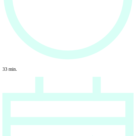
33
min.