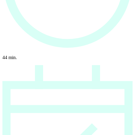
44
min.