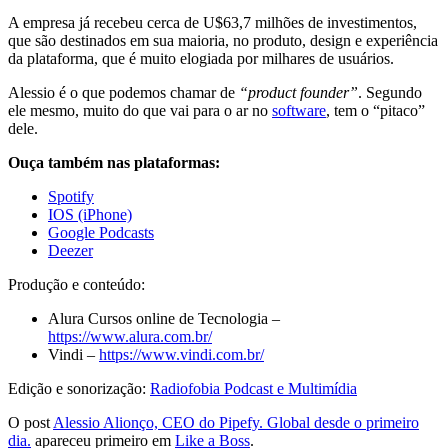
A empresa já recebeu cerca de U$63,7 milhões de investimentos,
que são destinados em sua maioria, no produto, design e experiência
da plataforma, que é muito elogiada por milhares de usuários.
Alessio é o que podemos chamar de
“product founder”
. Segundo
ele mesmo, muito do que vai para o ar no
software
, tem o “pitaco”
dele.
Ouça também nas plataformas:
Spotify
IOS (iPhone)
Google Podcasts
Deezer
Produção e conteúdo:
Alura Cursos online de Tecnologia –
https://www.alura.com.br/
Vindi –
https://www.vindi.com.br/
Edição e sonorização:
Radiofobia Podcast e Multimídia
O post
Alessio Alionço, CEO do Pipefy. Global desde o primeiro
dia.
apareceu primeiro em
Like a Boss
.