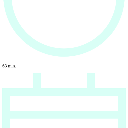
63
min.