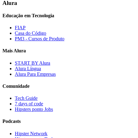
Alura
Educação em Tecnologia
FIAP
Casa do Código
PM3 - Cursos de Produto
Mais Alura
START BY Alura
Alura Língua
Alura Para Empresas
Comunidade
Tech Guide
7 days of code
Hipsters ponto Jobs
Podcasts
Hipster Network