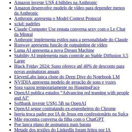
Amazon investe US$ 4 bilhões na Anthropic
Amazon desenvolve modelo de vídeo para depender menos
da Anthropic
Anthropic apresenta o Model Context Protocol
xckd: padrões
Claude Computer Use engata conversa sexy com o Le Chat
da Mistral
Anthropic implementa estilos para a personalidade do Claude
Runway apresenta função de outpainting de vídeo
Luma AI apresenta a nova Dream Machine
Stability AI implementa mais controle ao Stable Diffusion 3.5
Large
Black Friday 2024: Suno oferece até 40% de desconto para
novas assinaturas anuais
ElevenLabs lança clone do Deep Dive do Notebook LM
NVIDIA apresenta modelo de geração de sons e vozes
Sora vazou temporariamente no HuggingFace
OpenAI publica estudos “Advancing red teaming with people
and AI”
Softbank investe US$1,5B na OpenAI
OpenAI segue contratando ex-engenheiros do Chrome
Igreja troca padre por IA de Jesus em confessionário na Suíça
Mãe encontra conversa da filha com o ChatGPT
Poe lança plano de assinatura mais barata
Metade dos textões do LinkedIn foram feitos por IA