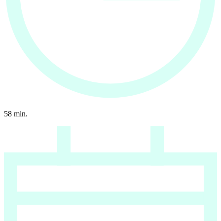
58
min.