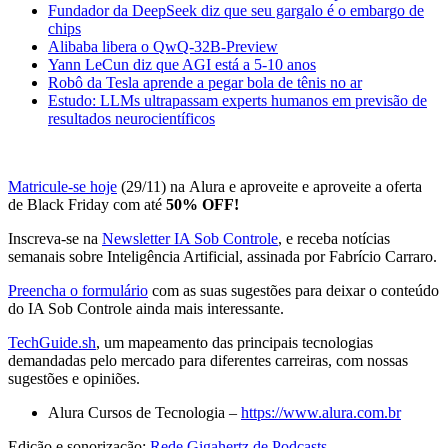
Fundador da DeepSeek diz que seu gargalo é o embargo de
chips
Alibaba libera o QwQ-32B-Preview
Yann LeCun diz que AGI está a 5-10 anos
Robô da Tesla aprende a pegar bola de tênis no ar
Estudo: LLMs ultrapassam experts humanos em previsão de
resultados neurocientíficos
Matricule-se hoje
(29/11) na Alura e aproveite e aproveite a oferta
de Black Friday com até
50% OFF!
Inscreva-se na
Newsletter IA Sob Controle
, e receba notícias
semanais sobre Inteligência Artificial, assinada por Fabrício Carraro.
Preencha o formulário
com as suas sugestões para deixar o conteúdo
do IA Sob Controle ainda mais interessante.
TechGuide.sh
, um mapeamento das principais tecnologias
demandadas pelo mercado para diferentes carreiras, com nossas
sugestões e opiniões.
Alura Cursos de Tecnologia –
https://www.alura.com.br
Edição e sonorização:
Rede Gigahertz de Podcasts