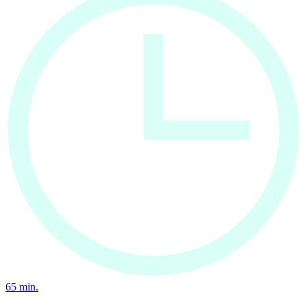
65
min.