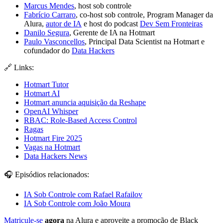
Marcus Mendes
, host sob controle
Fabrício Carraro
, co-host sob controle, Program Manager da
Alura,
autor de IA
e host do podcast
Dev Sem Fronteiras
Danilo Segura
, Gerente de IA na Hotmart
Paulo Vasconcellos
, Principal Data Scientist na Hotmart e
cofundador do
Data Hackers
🔗 Links:
Hotmart Tutor
Hotmart AI
Hotmart anuncia aquisição da Reshape
OpenAI Whisper
RBAC: Role-Based Access Control
Ragas
Hotmart Fire 2025
Vagas na Hotmart
Data Hackers News
🎧 Episódios relacionados:
IA Sob Controle com Rafael Rafailov
IA Sob Controle com João Moura
Matricule-se
agora
na Alura e aproveite a promoção de Black