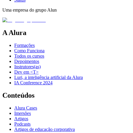
Uma empresa do grupo Alun
A Alura
Formações
Como Funciona
Todos os cursos
Depoimentos
Instrutores(as)
Dev em <T>
Luri, a inteligência artificial da Alura
IA Conference 2024
Conteúdos
Alura Cases
Imersões
Artigos
Podcasts
Artigos de educação corporativa