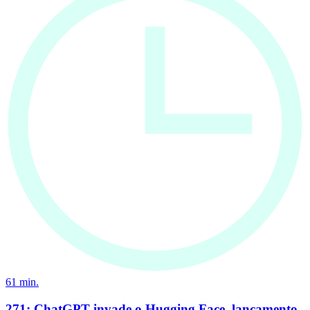
61
min.
271: ChatGPT invade o Hugging Face, lançamento