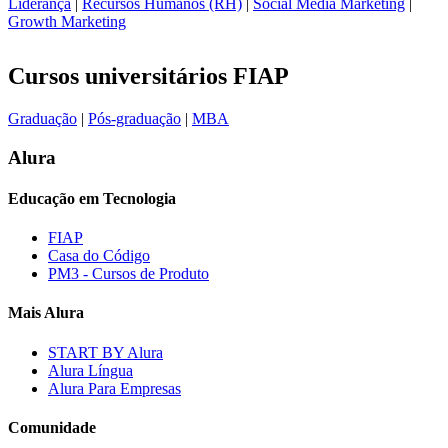
Liderança
|
Recursos Humanos (RH)
|
Social Media Marketing
|
Growth Marketing
Cursos universitários FIAP
Graduação
|
Pós-graduação
|
MBA
Alura
Educação em Tecnologia
FIAP
Casa do Código
PM3 - Cursos de Produto
Mais Alura
START BY Alura
Alura Língua
Alura Para Empresas
Comunidade