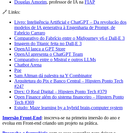
Douglas Amorim
, professor de IA na
FIAP
🔗 Links:
Livro: Inteligência Artificial e ChatGPT – Da revolução dos
modelos de IA generativa à Engenharia de Prompt, de
Fabrício Carraro
Comparativo do Fabrício entre o Midjourney v6 e Dall-E 3
Imagem do Titanic feita no Dall-E 3
OpenAI lança a GPT Store
OpenAI apresenta o ChatGPT Team
Comparativo entre o Mistral e outros LLMs
Chatbot Arena
Poe
Sam Altman dá palestra na Y Combinator
Arquitetura do Pix e Banco Central – Hipsters Ponto Tech
#247
Drex: O Real Digital – Hipsters Ponto Tech #379
Open Finance além do sistema financeiro – Hipsters Ponto
Tech #369
Estudo: Maze learning by a hybrid brain-computer system
Imersão Front-End
: inscreva-se na primeira imersão do ano e
evolua em Front-end criando um projeto na prática.