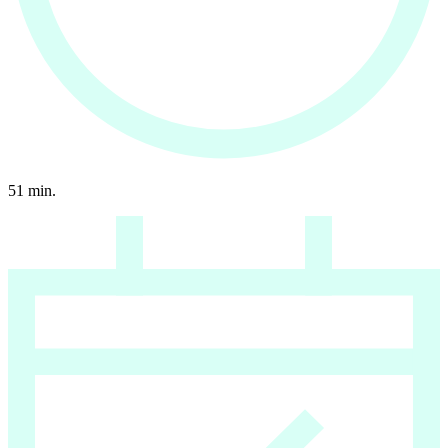
51
min.