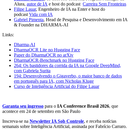
Alura,
⁠⁠autor de IA⁠⁠
e host do podcast
Carreira Sem Fronteiras
Filipe Lauar
, Engenheiro de IA na Enter e host do
podcast
Vida com IA
Gabriel Pimenta
, Head de Pesquisa e Desenvolvimento em IA
& Founder na DHARMA-AI
Links:
Dharma-AI
DharmaOCR Lite no Hugging Face
Paper do DharmaOCR no arXiv
DharmaOCR-Benchmark no Hugging Face
264: Os bastidores da corrida da IA na Google DeepMind,
com Gabriela Surita
194: Desenvolvendo o Gigaverbo, o maior banco de dados
em português para IA, com Nicholas Kluge
Curso de Inteligência Artificial do Filipe Lauar
Garanta seu ingresso
para o
IA Conference Brasil 2026
, que
acontece em 24 de setembro em São Paulo
Inscreva-se na
Newsletter IA Sob Controle⁠⁠
, e receba notícias
semanais sobre Inteligência Artificial, assinada por Fabrício Carraro.