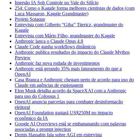
Imersão IA Sob Controle no Vale do Silício
254: Como o Kaggle forma melhores cientistas de dados (com
Luca Massaron, Kaggle Grandmaster)
Projeto Sotaque
Entrevista com Gilberto “Giba” Titericz, grandmaster do
Kaggle
Entrevista com Mário Filho, grandmaster do Kaggle
Anthropic lança o Claude Opus 4.8
Claude Code ganha workflows dinâmicos
Anthropic publica resultados do impacto do Claude Mythos
Preview
Anthropic faz nova rodada de investimentos
Anthropic está gerando 35% mais faturamento do que a
OpenAI
Casa Branca e Anthropic chegam perto de acordo para uso do
Claude em agências de espionagem
Elon Musk detalha acordo da SpaceXAI com a Anthropic
para uso do Colossus 1
OpenAI anuncia parcerias para combater desinformação
eleitoral
OpenAI Foundation gastará US$250M no impacto
econômico da IA
Google AI Overviews está se embananando com palavras
associadas a prompt injection
Demis Hassabis fala sobre AGI em entrevista