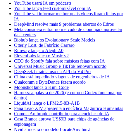
YouTube usará IA em podcasts
YouTube lança feed customizável com IA
YouTube vai informar melhor quais vídeos foram feitos por
IA
DeepMind resolve mais 9 problemas abertos do Edros
Meta considera entrar no mercado de cloud para aproveitar
data centers
Biohub lança os Evolutionary Scale Models
Otterly Lost, de Fabrício Carraro
Runway lança o Aleph 2.0
ElevenLabs lança o Music v2
CEO do Spotify fala sobre músicas feitas com IA
Universal Music Group e TikTok renovam acordo
DeepSeek barateia uso da API do V4 Pro
China está impedindo viagens de engenheiros de IA
Qualcomm e ByteDance fazem acordo
Moonshot lança o Kimi Code
Harness: a palavra de 2026 (e como o Codex funciona por
dentro)
LiquidAI lança o LFM2.5-8B-A1B
Papa Leão XIV apresenta a encíclica Magnifica Humanitas
Como a Anthropic contribuiu para a encíclica de IA
Casa Branca aprova US$9B para chips de agências de
espionagem
Nvidia mostra o modelo LocateAnything