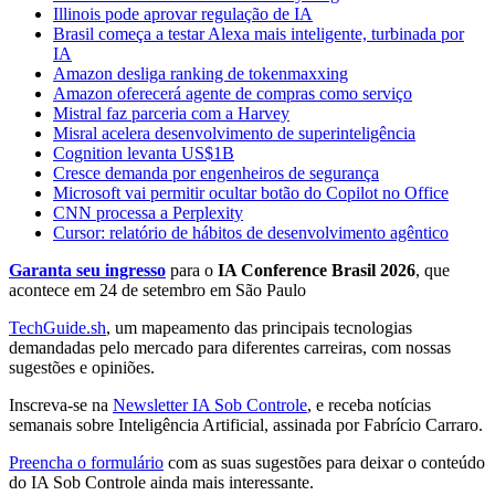
Illinois pode aprovar regulação de IA
Brasil começa a testar Alexa mais inteligente, turbinada por
IA
Amazon desliga ranking de tokenmaxxing
Amazon oferecerá agente de compras como serviço
Mistral faz parceria com a Harvey
Misral acelera desenvolvimento de superinteligência
Cognition levanta US$1B
Cresce demanda por engenheiros de segurança
Microsoft vai permitir ocultar botão do Copilot no Office
CNN processa a Perplexity
Cursor: relatório de hábitos de desenvolvimento agêntico
Garanta seu ingresso
para o
IA Conference Brasil 2026
, que
acontece em 24 de setembro em São Paulo
TechGuide.sh
, um mapeamento das principais tecnologias
demandadas pelo mercado para diferentes carreiras, com nossas
sugestões e opiniões.
Inscreva-se na
Newsletter IA Sob Controle
, e receba notícias
semanais sobre Inteligência Artificial, assinada por Fabrício Carraro.
Preencha o formulário
com as suas sugestões para deixar o conteúdo
do IA Sob Controle ainda mais interessante.