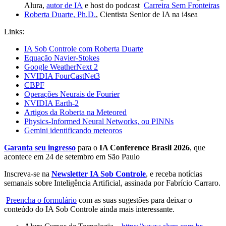
Alura,
⁠⁠autor de IA⁠⁠
e host do podcast
Carreira Sem Fronteiras
Roberta Duarte, Ph.D.
, Cientista Senior de IA na i4sea
Links:
IA Sob Controle com Roberta Duarte
Equação Navier-Stokes
Google WeatherNext 2
NVIDIA FourCastNet3
CBPF
Operações Neurais de Fourier
NVIDIA Earth-2
Artigos da Roberta na Meteored
Physics-Informed Neural Networks, ou PINNs
Gemini identificando meteoros
Garanta seu ingresso
para o
IA Conference Brasil 2026
, que
acontece em 24 de setembro em São Paulo
Inscreva-se na
Newsletter IA Sob Controle⁠⁠
, e receba notícias
semanais sobre Inteligência Artificial, assinada por Fabrício Carraro.
⁠⁠Preencha o formulário⁠⁠
com as suas sugestões para deixar o
conteúdo do IA Sob Controle ainda mais interessante.