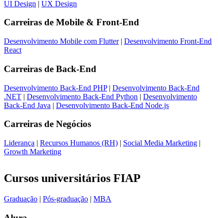
UI Design
|
UX Design
Carreiras de
Mobile & Front-End
Desenvolvimento Mobile com Flutter
|
Desenvolvimento Front-End
React
Carreiras de
Back-End
Desenvolvimento Back-End PHP
|
Desenvolvimento Back-End
.NET
|
Desenvolvimento Back-End Python
|
Desenvolvimento
Back-End Java
|
Desenvolvimento Back-End Node.js
Carreiras de
Negócios
Liderança
|
Recursos Humanos (RH)
|
Social Media Marketing
|
Growth Marketing
Cursos universitários FIAP
Graduação
|
Pós-graduação
|
MBA
Alura