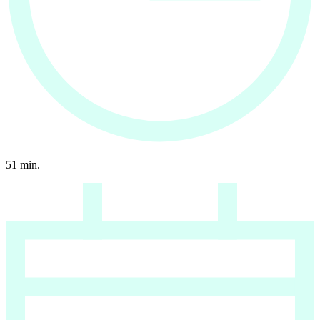
51
min.