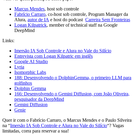
⁠⁠Marcus Mendes⁠⁠
, host sob controle
⁠⁠Fabrício Carraro⁠⁠
, co-host sob controle, Program Manager da
Alura,
⁠⁠autor de IA⁠⁠
e host do podcast
Carreira Sem Fronteiras
Logan Kilpatrick
, member of technical staff na Google
DeepMind
Links:
Imersão IA Sob Controle e Alura no Vale do Silício
Entrevista com Logan Kilpatric em inglês
Google AI Studio
Lyria
Isomorphic Labs
188: Desenvolvendo o DolphinGemma, o primeiro LLM para
golfinhos
Dolphin Gemma
166: Desenvolvendo o Gemini Diffusion, com João Oliveira,
pesquisador da DeepMind
Gemini Diffusion
Genie
Quer ir com o Fabrício Carraro, o Marcus Mendes e o Paulo Silveira
na “
Imersão IA Sob Controle e Alura no Vale do Silício
“? Vagas
limitadas, corra para reservar a sua!