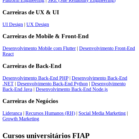
Platform Engineering
|
SRE (Site Reliability Engineering)
Carreiras de
UX & UI
UI Design
|
UX Design
Carreiras de
Mobile & Front-End
Desenvolvimento Mobile com Flutter
|
Desenvolvimento Front-End
React
Carreiras de
Back-End
Desenvolvimento Back-End PHP
|
Desenvolvimento Back-End
.NET
|
Desenvolvimento Back-End Python
|
Desenvolvimento
Back-End Java
|
Desenvolvimento Back-End Node.js
Carreiras de
Negócios
Liderança
|
Recursos Humanos (RH)
|
Social Media Marketing
|
Growth Marketing
Cursos universitários FIAP