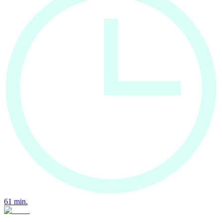
61
min.