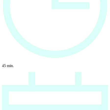
45
min.