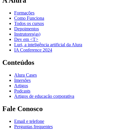
A Alura
Formações
Como Funciona
Todos os cursos
Depoimentos
Instrutores(as)
Dev em <T>
Luri, a inteligência artificial da Alura
IA Conference 2024
Conteúdos
Alura Cases
Imersões
Artigos
Podcasts
Artigos de educação corporativa
Fale Conosco
Email e telefone
Perguntas frequentes