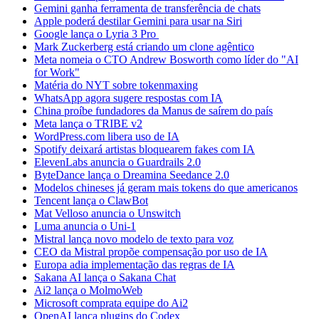
Gemini ganha ferramenta de transferência de chats
Apple poderá destilar Gemini para usar na Siri
Google lança o Lyria 3 Pro
Mark Zuckerberg está criando um clone agêntico
Meta nomeia o CTO Andrew Bosworth como líder do "AI
for Work"
Matéria do NYT sobre tokenmaxing
WhatsApp agora sugere respostas com IA
China proíbe fundadores da Manus de saírem do país
Meta lança o TRIBE v2
WordPress.com libera uso de IA
Spotify deixará artistas bloquearem fakes com IA
ElevenLabs anuncia o Guardrails 2.0
ByteDance lança o Dreamina Seedance 2.0
Modelos chineses já geram mais tokens do que americanos
Tencent lança o ClawBot
Mat Velloso anuncia o Unswitch
Luma anuncia o Uni-1
Mistral lança novo modelo de texto para voz
CEO da Mistral propõe compensação por uso de IA
Europa adia implementação das regras de IA
Sakana AI lança o Sakana Chat
Ai2 lança o MolmoWeb
Microsoft comprata equipe do Ai2
OpenAI lança plugins do Codex