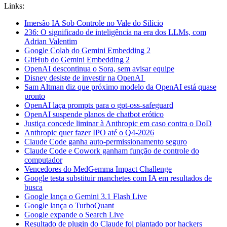
Links:
Imersão IA Sob Controle no Vale do Silício
236: O significado de inteligência na era dos LLMs, com
Adrian Valentim
Google Colab do Gemini Embedding 2
GitHub do Gemini Embedding 2
OpenAI descontinua o Sora, sem avisar equipe
Disney desiste de investir na OpenAI
Sam Altman diz que próximo modelo da OpenAI está quase
pronto
OpenAI laça prompts para o gpt-oss-safeguard
OpenAI suspende planos de chatbot erótico
Justiça concede liminar à Anthropic em caso contra o DoD
Anthropic quer fazer IPO até o Q4-2026
Claude Code ganha auto-permissionamento seguro
Claude Code e Cowork ganham função de controle do
computador
Vencedores do MedGemma Impact Challenge
Google testa substituir manchetes com IA em resultados de
busca
Google lança o Gemini 3.1 Flash Live
Google lança o TurboQuant
Google expande o Search Live
Resultado de plugin do Claude foi plantado por hackers