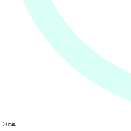
54
min.