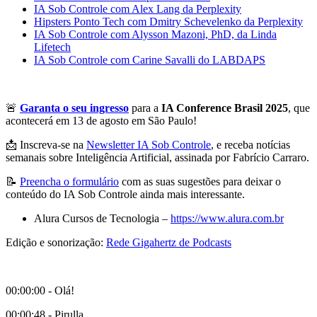
IA Sob Controle com Alex Lang da Perplexity
Hipsters Ponto Tech com Dmitry Schevelenko da Perplexity
IA Sob Controle com Alysson Mazoni, PhD, da Linda
Lifetech
IA Sob Controle com Carine Savalli do LABDAPS
🚨
Garanta o seu ingresso
para a
IA Conference Brasil 2025
, que
acontecerá em 13 de agosto em São Paulo!
📩 Inscreva-se na
⁠Newsletter IA Sob Controle⁠
, e receba notícias
semanais sobre Inteligência Artificial, assinada por Fabrício Carraro.
📝
⁠Preencha o formulário⁠
com as suas sugestões para deixar o
conteúdo do IA Sob Controle ainda mais interessante.
Alura Cursos de Tecnologia –
⁠https://www.alura.com.br⁠
Edição e sonorização:
⁠Rede Gigahertz de Podcasts⁠
00:00:00 - Olá!
00:00:48 - Pirulla