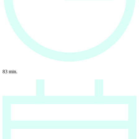
83
min.