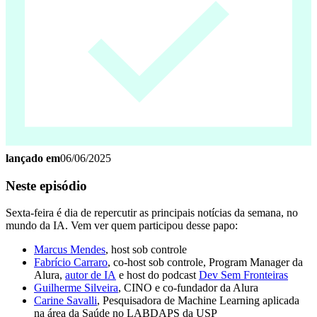
lançado em
06/06/2025
Neste episódio
Sexta-feira é dia de repercutir as principais notícias da semana, no
mundo da IA. Vem ver quem participou desse papo:
⁠Marcus Mendes⁠
, host sob controle
⁠Fabrício Carraro⁠
, co-host sob controle, Program Manager da
Alura,
⁠autor de IA⁠
e host do podcast
⁠Dev Sem Fronteiras⁠
⁠Guilherme Silveira⁠
, CINO e co-fundador da Alura
Carine Savalli
, Pesquisadora de Machine Learning aplicada
na área da Saúde no LABDAPS da USP