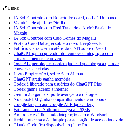
🔗 Links:
⁠IA Sob Controle com Roberto Frossard, do Itaú Unibanco⁠
Vaquinha de ajuda ao Pirulla
IA Sob Controle com Fred Trajando e André Fatala do
Magalu
IA Sob Controle com Caio Gomes do Magalu
Post do Caio Dallaqua sobre o novo DeepSeek R1
Fabrício Carraro em matéria da CNN sobre o Veo 3
ChatGPT ganha gravador de reuniões e integração com
armazenamentos de nuvem
OpenAI quer bloquear ordem judicial que obriga a guardar
conversas deletadas
Livro Empire of Ai, sobre Sam Altman
ChatGPT grátis ganha memória
Codex é liberado para usuários do ChatGPT Plus
Codex ganha acesso à internet
Gemini 2.5 ganha suporte avançado a diálogos
NotebookLM ganha compartilhamento de notebook
Google lança o app Google AI Edge Gallery
Faturamento da Anthropic chega a US$3B
Anthropic está limitando integração com o Windsurf
Reddit processa a Anthropic por acusação de acesso indevido
Claude Code fica disponível no plano Pro