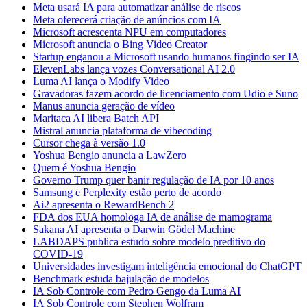
Meta usará IA para automatizar análise de riscos
Meta oferecerá criação de anúncios com IA
Microsoft acrescenta NPU em computadores
Microsoft anuncia o Bing Video Creator
Startup enganou a Microsoft usando humanos fingindo ser IA
ElevenLabs lança vozes Conversational AI 2.0
Luma AI lança o Modify Video
Gravadoras fazem acordo de licenciamento com Udio e Suno
Manus anuncia geração de vídeo
Maritaca AI libera Batch API
Mistral anuncia plataforma de vibecoding
Cursor chega à versão 1.0
Yoshua Bengio anuncia a LawZero
Quem é Yoshua Bengio
Governo Trump quer banir regulação de IA por 10 anos
Samsung e Perplexity estão perto de acordo
Ai2 apresenta o RewardBench 2
FDA dos EUA homologa IA de análise de mamograma
Sakana AI apresenta o Darwin Gödel Machine
LABDAPS publica estudo sobre modelo preditivo do
COVID-19
Universidades investigam inteligência emocional do ChatGPT
Benchmark estuda bajulação de modelos
IA Sob Controle com Pedro Gengo da Luma AI
IA Sob Controle com Stephen Wolfram