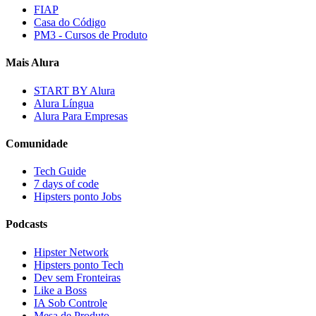
FIAP
Casa do Código
PM3 - Cursos de Produto
Mais Alura
START BY Alura
Alura Língua
Alura Para Empresas
Comunidade
Tech Guide
7 days of code
Hipsters ponto Jobs
Podcasts
Hipster Network
Hipsters ponto Tech
Dev sem Fronteiras
Like a Boss
IA Sob Controle
Mesa de Produto