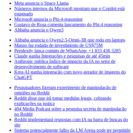
Meta anuncia o Space Llama
Números internos da Microsoft mostram que o Copilot está
estagnado
Microsoft anuncia o Phi-4-reasoning
Gustavo de Rosa comenta lançamento do Phi-4 reasoning
Alibaba anuncia o Qwen3
Alibaba anuncia o Qwen2.5-Omni-3B que roda em laptops
Manus faz rodada de investimento de US$75M
Perplexity lança contato de WhatsApp: +1 833 436 3285
Claude ganha Integrações e pesquisas de até 45min
Anthropic publica índice de impacto da IA no setor de
desenvolvimento de software
Krea AI ganha integração com novo gerador de imagens do
ChatGPT
Pesquisadores fizeram experimento de manipulação de
opiniões no Reddit
Reddit disse que irá tomar medidas legais, cobrando
explicações na justiça
404 Media Podcast sobre a pesquisa secreta de manipulação
no Reddit
Reddit implementará respostas com IA na barra de buscas do
site
Sistema potencialmente falho da LM Arena pode ter permitido