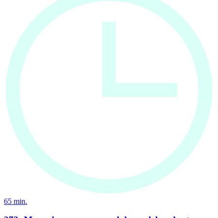
65
min.