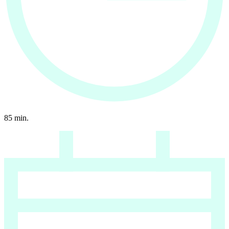
85
min.