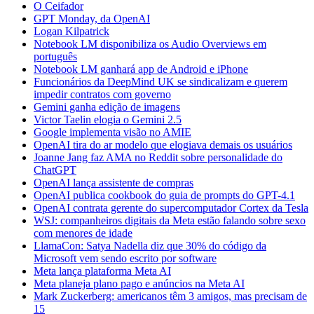
O Ceifador
GPT Monday, da OpenAI
Logan Kilpatrick
Notebook LM disponibiliza os Audio Overviews em
português
Notebook LM ganhará app de Android e iPhone
Funcionários da DeepMind UK se sindicalizam e querem
impedir contratos com governo
Gemini ganha edição de imagens
Victor Taelin elogia o Gemini 2.5
Google implementa visão no AMIE
OpenAI tira do ar modelo que elogiava demais os usuários
Joanne Jang faz AMA no Reddit sobre personalidade do
ChatGPT
OpenAI lança assistente de compras
OpenAI publica cookbook do guia de prompts do GPT-4.1
OpenAI contrata gerente do supercomputador Cortex da Tesla
WSJ: companheiros digitais da Meta estão falando sobre sexo
com menores de idade
LlamaCon: Satya Nadella diz que 30% do código da
Microsoft vem sendo escrito por software
Meta lança plataforma Meta AI
Meta planeja plano pago e anúncios na Meta AI
Mark Zuckerberg: americanos têm 3 amigos, mas precisam de
15