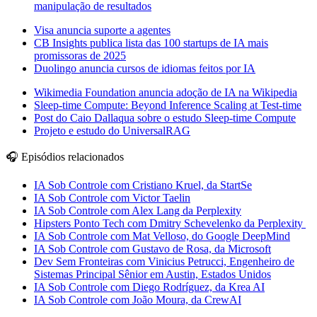
manipulação de resultados
Visa anuncia suporte a agentes
CB Insights publica lista das 100 startups de IA mais
promissoras de 2025
Duolingo anuncia cursos de idiomas feitos por IA
Wikimedia Foundation anuncia adoção de IA na Wikipedia
Sleep-time Compute: Beyond Inference Scaling at Test-time
Post do Caio Dallaqua sobre o estudo Sleep-time Compute
Projeto e estudo do UniversalRAG
🎧 Episódios relacionados
IA Sob Controle com Cristiano Kruel, da StartSe
IA Sob Controle com Victor Taelin
IA Sob Controle com Alex Lang da Perplexity
Hipsters Ponto Tech com Dmitry Schevelenko da Perplexity
IA Sob Controle com Mat Velloso, do Google DeepMind
IA Sob Controle com Gustavo de Rosa, da Microsoft
Dev Sem Fronteiras com Vinicius Petrucci, Engenheiro de
Sistemas Principal Sênior em Austin, Estados Unidos
IA Sob Controle com Diego Rodríguez, da Krea AI
IA Sob Controle com João Moura, da CrewAI