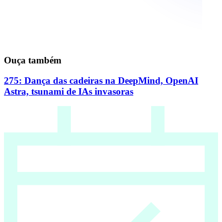
Ouça também
275: Dança das cadeiras na DeepMind, OpenAI
Astra, tsunami de IAs invasoras