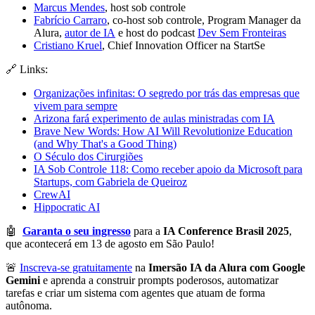
Marcus Mendes
, host sob controle
Fabrício Carraro
, co-host sob controle, Program Manager da
Alura,
autor de IA
e host do podcast
Dev Sem Fronteiras
Cristiano Kruel
, Chief Innovation Officer na StartSe
🔗 Links:
Organizações infinitas: O segredo por trás das empresas que
vivem para sempre
Arizona fará experimento de aulas ministradas com IA
Brave New Words: How AI Will Revolutionize Education
(and Why That's a Good Thing)
O Século dos Cirurgiões
IA Sob Controle 118: Como receber apoio da Microsoft para
Startups, com Gabriela de Queiroz
CrewAI
Hippocratic AI
🤖
Garanta o seu ingresso
para a
IA Conference Brasil 2025
,
que acontecerá em 13 de agosto em São Paulo!
🚨
Inscreva-se gratuitamente
na
Imersão IA da Alura com Google
Gemini
e aprenda a construir prompts poderosos, automatizar
tarefas e criar um sistema com agentes que atuam de forma
autônoma.