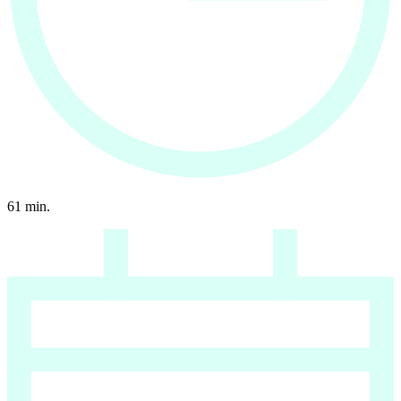
61
min.