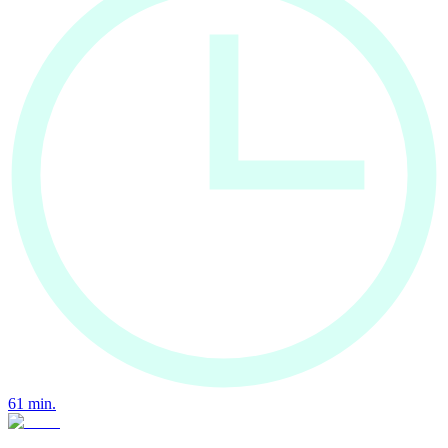
61
min.