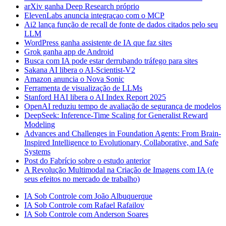
arXiv ganha Deep Research próprio
ElevenLabs anuncia integraçao com o MCP
Ai2 lança função de recall de fonte de dados citados pelo seu
LLM
WordPress ganha assistente de IA que faz sites
Grok ganha app de Android
Busca com IA pode estar derrubando tráfego para sites
Sakana AI libera o AI-Scientist-V2
Amazon anuncia o Nova Sonic
Ferramenta de visualização de LLMs
Stanford HAI libera o AI Index Report 2025
OpenAI reduziu tempo de avaliação de segurança de modelos
DeepSeek: Inference-Time Scaling for Generalist Reward
Modeling
Advances and Challenges in Foundation Agents: From Brain-
Inspired Intelligence to Evolutionary, Collaborative, and Safe
Systems
Post do Fabrício sobre o estudo anterior
A Revolução Multimodal na Criação de Imagens com IA (e
seus efeitos no mercado de trabalho)
IA Sob Controle com João Albuquerque
IA Sob Controle com Rafael Rafailov
IA Sob Controle com Anderson Soares