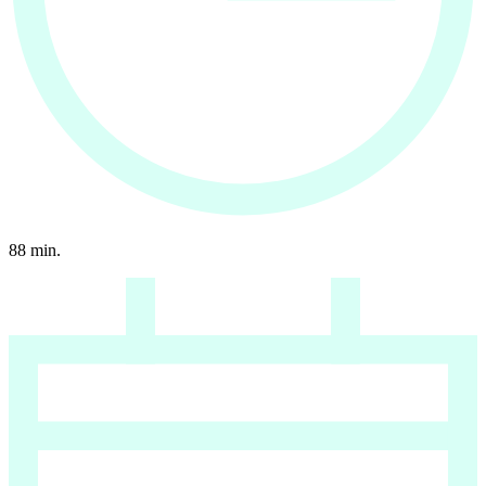
88
min.