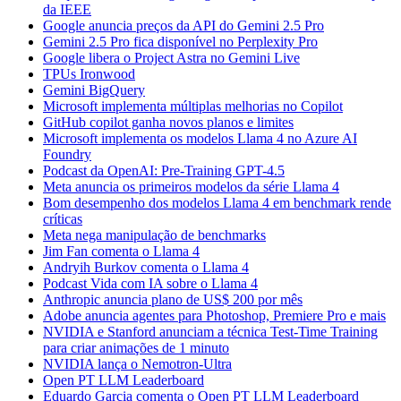
da IEEE
Google anuncia preços da API do Gemini 2.5 Pro
Gemini 2.5 Pro fica disponível no Perplexity Pro
Google libera o Project Astra no Gemini Live
TPUs Ironwood
Gemini BigQuery
Microsoft implementa múltiplas melhorias no Copilot
GitHub copilot ganha novos planos e limites
Microsoft implementa os modelos Llama 4 no Azure AI
Foundry
Podcast da OpenAI: Pre-Training GPT-4.5
Meta anuncia os primeiros modelos da série Llama 4
Bom desempenho dos modelos Llama 4 em benchmark rende
críticas
Meta nega manipulação de benchmarks
Jim Fan comenta o Llama 4
Andryih Burkov comenta o Llama 4
Podcast Vida com IA sobre o Llama 4
Anthropic anuncia plano de US$ 200 por mês
Adobe anuncia agentes para Photoshop, Premiere Pro e mais
NVIDIA e Stanford anunciam a técnica Test-Time Training
para criar animações de 1 minuto
NVIDIA lança o Nemotron-Ultra
Open PT LLM Leaderboard
Eduardo Garcia comenta o Open PT LLM Leaderboard