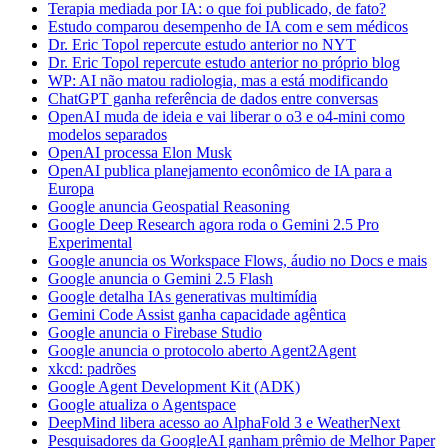
Terapia mediada por IA: o que foi publicado, de fato?
Estudo comparou desempenho de IA com e sem médicos
Dr. Eric Topol repercute estudo anterior no NYT
Dr. Eric Topol repercute estudo anterior no próprio blog
WP: AI não matou radiologia, mas a está modificando
ChatGPT ganha referência de dados entre conversas
OpenAI muda de ideia e vai liberar o o3 e o4-mini como
modelos separados
OpenAI processa Elon Musk
OpenAI publica planejamento econômico de IA para a
Europa
Google anuncia Geospatial Reasoning
Google Deep Research agora roda o Gemini 2.5 Pro
Experimental
Google anuncia os Workspace Flows, áudio no Docs e mais
Google anuncia o Gemini 2.5 Flash
Google detalha IAs generativas multimídia
Gemini Code Assist ganha capacidade agêntica
Google anuncia o Firebase Studio
Google anuncia o protocolo aberto Agent2Agent
xkcd: padrões
Google Agent Development Kit (ADK)
Google atualiza o Agentspace
DeepMind libera acesso ao AlphaFold 3 e WeatherNext
Pesquisadores da GoogleAI ganham prêmio de Melhor Paper