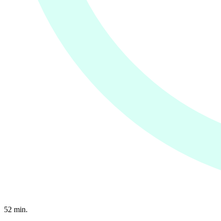
52
min.