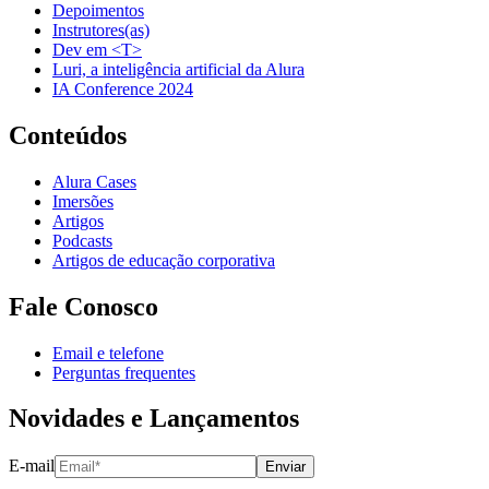
Depoimentos
Instrutores(as)
Dev em <T>
Luri, a inteligência artificial da Alura
IA Conference 2024
Conteúdos
Alura Cases
Imersões
Artigos
Podcasts
Artigos de educação corporativa
Fale Conosco
Email e telefone
Perguntas frequentes
Novidades e Lançamentos
E-mail
Enviar