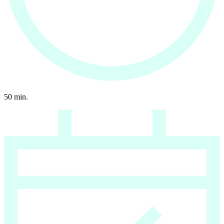
50
min.