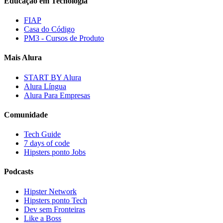
Educação em Tecnologia
FIAP
Casa do Código
PM3 - Cursos de Produto
Mais Alura
START BY Alura
Alura Língua
Alura Para Empresas
Comunidade
Tech Guide
7 days of code
Hipsters ponto Jobs
Podcasts
Hipster Network
Hipsters ponto Tech
Dev sem Fronteiras
Like a Boss