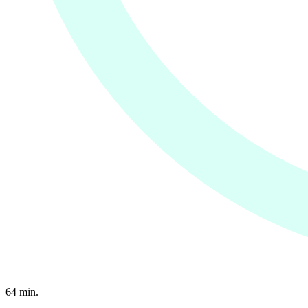
64
min.