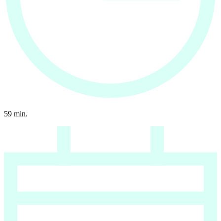
59
min.