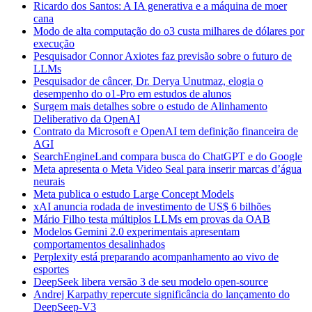
Ricardo dos Santos: A IA generativa e a máquina de moer
cana
Modo de alta computação do o3 custa milhares de dólares por
execução
Pesquisador Connor Axiotes faz previsão sobre o futuro de
LLMs
Pesquisador de câncer, Dr. Derya Unutmaz, elogia o
desempenho do o1-Pro em estudos de alunos
Surgem mais detalhes sobre o estudo de Alinhamento
Deliberativo da OpenAI
Contrato da Microsoft e OpenAI tem definição financeira de
AGI
SearchEngineLand compara busca do ChatGPT e do Google
Meta apresenta o Meta Video Seal para inserir marcas d’água
neurais
Meta publica o estudo Large Concept Models
xAI anuncia rodada de investimento de US$ 6 bilhões
Mário Filho testa múltiplos LLMs em provas da OAB
Modelos Gemini 2.0 experimentais apresentam
comportamentos desalinhados
Perplexity está preparando acompanhamento ao vivo de
esportes
DeepSeek libera versão 3 de seu modelo open-source
Andrej Karpathy repercute significância do lançamento do
DeepSeep-V3