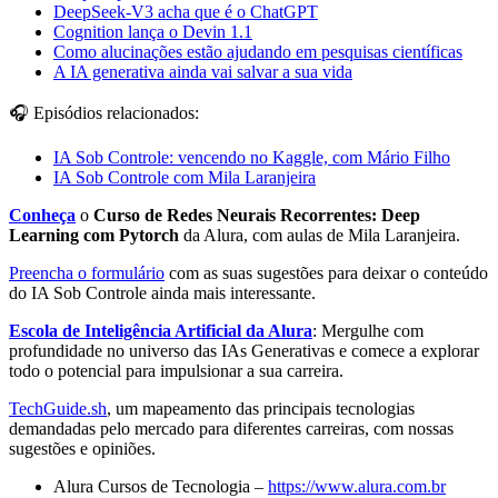
DeepSeek-V3 acha que é o ChatGPT
Cognition lança o Devin 1.1
Como alucinações estão ajudando em pesquisas científicas
A IA generativa ainda vai salvar a sua vida
🎧 Episódios relacionados:
IA Sob Controle: vencendo no Kaggle, com Mário Filho
IA Sob Controle com Mila Laranjeira
Conheça
o
Curso de Redes Neurais Recorrentes: Deep
Learning com Pytorch
da Alura, com aulas de Mila Laranjeira.
Preencha o formulário
com as suas sugestões para deixar o conteúdo
do IA Sob Controle ainda mais interessante.
Escola de Inteligência Artificial da Alura
: Mergulhe com
profundidade no universo das IAs Generativas e comece a explorar
todo o potencial para impulsionar a sua carreira.
TechGuide.sh
, um mapeamento das principais tecnologias
demandadas pelo mercado para diferentes carreiras, com nossas
sugestões e opiniões.
Alura Cursos de Tecnologia –
https://www.alura.com.br