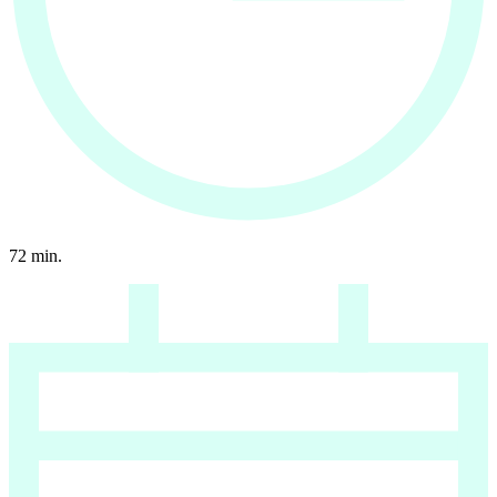
72
min.