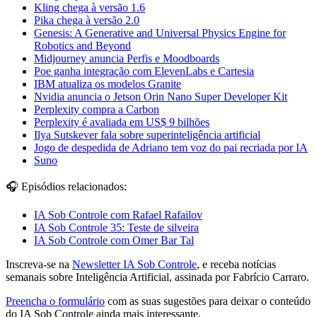
Kling chega à versão 1.6
Pika chega à versão 2.0
Genesis: A Generative and Universal Physics Engine for
Robotics and Beyond
Midjourney anuncia Perfis e Moodboards
Poe ganha integração com ElevenLabs e Cartesia
IBM atualiza os modelos Granite
Nvidia anuncia o Jetson Orin Nano Super Developer Kit
Perplexity compra a Carbon
Perplexity é avaliada em US$ 9 bilhões
Ilya Sutskever fala sobre superinteligência artificial
Jogo de despedida de Adriano tem voz do pai recriada por IA
Suno
🎧 Episódios relacionados:
IA Sob Controle com Rafael Rafailov
IA Sob Controle 35: Teste de silveira
IA Sob Controle com Omer Bar Tal
Inscreva-se na
Newsletter IA Sob Controle
, e receba notícias
semanais sobre Inteligência Artificial, assinada por Fabrício Carraro.
Preencha o formulário
com as suas sugestões para deixar o conteúdo
do IA Sob Controle ainda mais interessante.