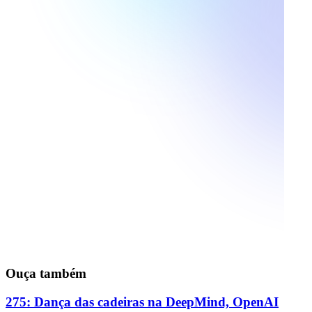
Ouça também
275: Dança das cadeiras na DeepMind, OpenAI