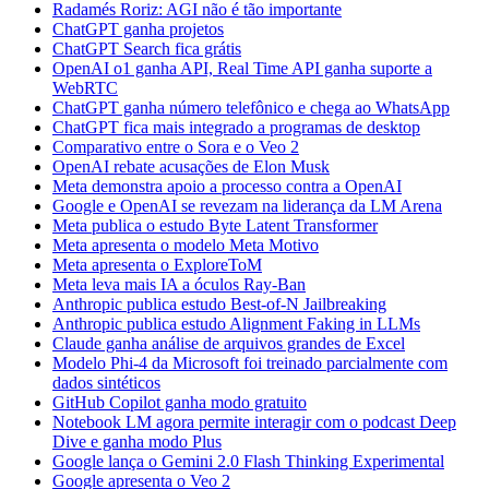
Radamés Roriz: AGI não é tão importante
ChatGPT ganha projetos
ChatGPT Search fica grátis
OpenAI o1 ganha API, Real Time API ganha suporte a
WebRTC
ChatGPT ganha número telefônico e chega ao WhatsApp
ChatGPT fica mais integrado a programas de desktop
Comparativo entre o Sora e o Veo 2
OpenAI rebate acusações de Elon Musk
Meta demonstra apoio a processo contra a OpenAI
Google e OpenAI se revezam na liderança da LM Arena
Meta publica o estudo Byte Latent Transformer
Meta apresenta o modelo Meta Motivo
Meta apresenta o ExploreToM
Meta leva mais IA a óculos Ray-Ban
Anthropic publica estudo Best-of-N Jailbreaking
Anthropic publica estudo Alignment Faking in LLMs
Claude ganha análise de arquivos grandes de Excel
Modelo Phi-4 da Microsoft foi treinado parcialmente com
dados sintéticos
GitHub Copilot ganha modo gratuito
Notebook LM agora permite interagir com o podcast Deep
Dive e ganha modo Plus
Google lança o Gemini 2.0 Flash Thinking Experimental
Google apresenta o Veo 2