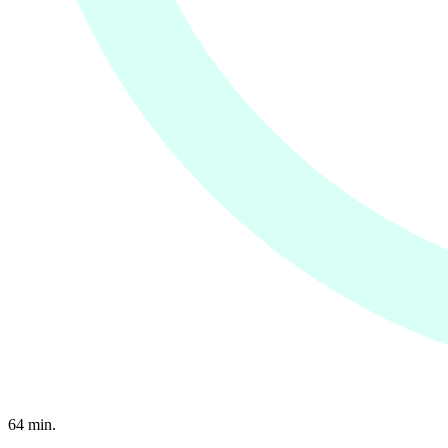
64
min.