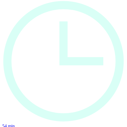
54
min.