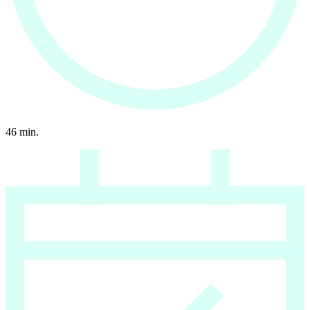
46
min.