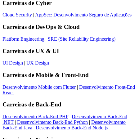
Carreiras de
Cyber
Cloud Security
|
AppSec: Desenvolvimento Seguro de Aplicações
Carreiras de
DevOps & Cloud
Platform Engineering
|
SRE (Site Reliability Engineering)
Carreiras de
UX & UI
UI Design
|
UX Design
Carreiras de
Mobile & Front-End
Desenvolvimento Mobile com Flutter
|
Desenvolvimento Front-End
React
Carreiras de
Back-End
Desenvolvimento Back-End PHP
|
Desenvolvimento Back-End
.NET
|
Desenvolvimento Back-End Python
|
Desenvolvimento
Back-End Java
|
Desenvolvimento Back-End Node.js