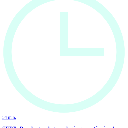
54
min.