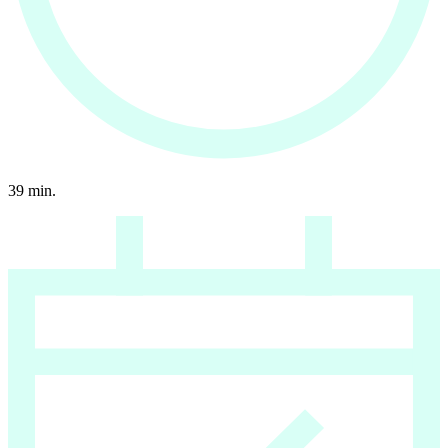
39
min.