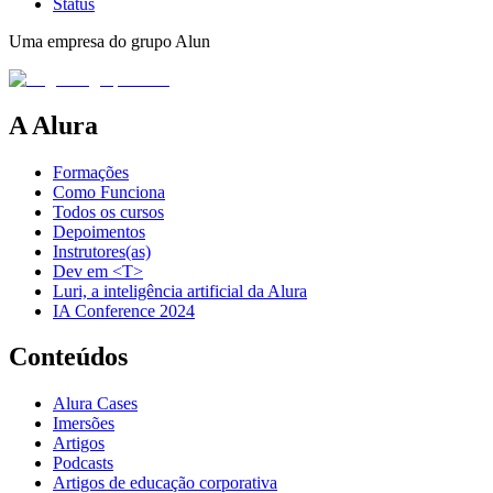
Status
Uma empresa do grupo Alun
A Alura
Formações
Como Funciona
Todos os cursos
Depoimentos
Instrutores(as)
Dev em <T>
Luri, a inteligência artificial da Alura
IA Conference 2024
Conteúdos
Alura Cases
Imersões
Artigos
Podcasts
Artigos de educação corporativa