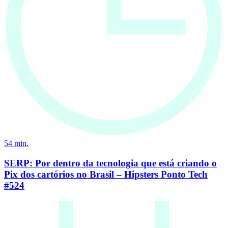
54
min.
SERP: Por dentro da tecnologia que está criando o
Pix dos cartórios no Brasil – Hipsters Ponto Tech
#524