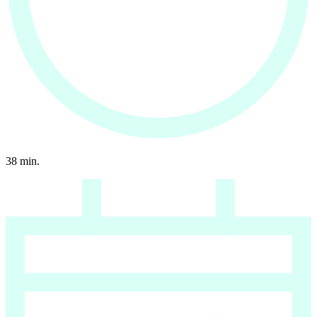
38
min.