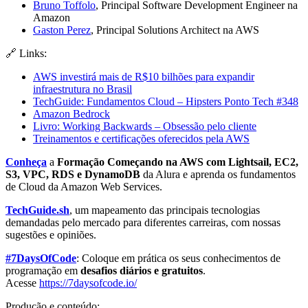
Bruno Toffolo
, Principal Software Development Engineer na
Amazon
Gaston Perez
, Principal Solutions Architect na AWS
🔗 Links:
AWS investirá mais de R$10 bilhões para expandir
infraestrutura no Brasil
TechGuide: Fundamentos Cloud – Hipsters Ponto Tech #348
Amazon Bedrock
Livro: Working Backwards – Obsessão pelo cliente
Treinamentos e certificações oferecidos pela AWS
Conheça
a
Formação Começando na AWS com Lightsail, EC2,
S3, VPC, RDS e DynamoDB
da Alura e aprenda os fundamentos
de Cloud da Amazon Web Services.
TechGuide.sh
, um mapeamento das principais tecnologias
demandadas pelo mercado para diferentes carreiras, com nossas
sugestões e opiniões.
#7DaysOfCode
: Coloque em prática os seus conhecimentos de
programação em
desafios diários e gratuitos
.
Acesse
https://7daysofcode.io/
Produção e conteúdo: