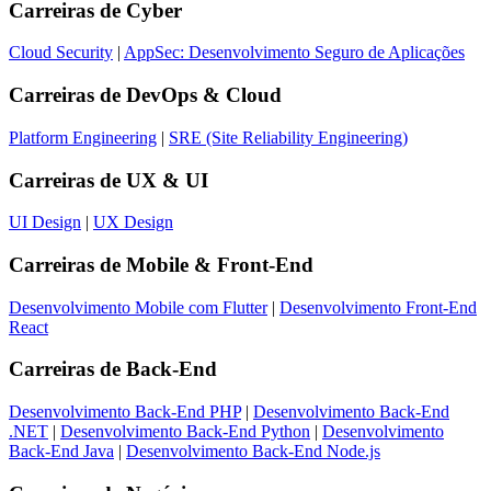
Carreiras de
Cyber
Cloud Security
|
AppSec: Desenvolvimento Seguro de Aplicações
Carreiras de
DevOps & Cloud
Platform Engineering
|
SRE (Site Reliability Engineering)
Carreiras de
UX & UI
UI Design
|
UX Design
Carreiras de
Mobile & Front-End
Desenvolvimento Mobile com Flutter
|
Desenvolvimento Front-End
React
Carreiras de
Back-End
Desenvolvimento Back-End PHP
|
Desenvolvimento Back-End
.NET
|
Desenvolvimento Back-End Python
|
Desenvolvimento
Back-End Java
|
Desenvolvimento Back-End Node.js