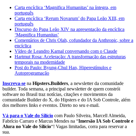
Carta encíclica ‘Magnifica Humanitas’ na íntegra, em
português
Carta encíclica ‘Rerum Novarum’ do Papa Leão XIII, em
português
Discurso do Papa Leão XIV na apresentação da encíclica
‘Magnifica Humanitas’
Comentários de Chris Olah, cofundador da Anthropic, sobre a
encíclica
Vídeo de Leandro Karnal conversando com o Claude
Hartmut Rosa: Aceleração: A transformação das estruturas
temporais na modernidade
Post do Paulo: Byung-Chul Han, Hiperestímulos e
Autoprogramação
Inscreva-se
na
Hipsters.Builders
, a newsletter da comunidade
builder. Toda semana, a principal newsletter de quem constrói
software no Brasil traz notícias, citações e movimentos da
comunidade Builder do X, do Hipsters e do IA Sob Controle, além
dos melhores links e eventos. Direto no seu e-mail.
Vá para o Vale do Silício
com Paulo Silveira, Marcell Almeida,
Fabrício Carraro e Marcus Mendes na “
Imersão IA Sob Controle e
Alura no Vale do Silício
“! Vagas limitadas, corra para reservar a
sua.