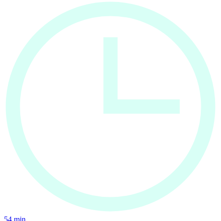
54
min.