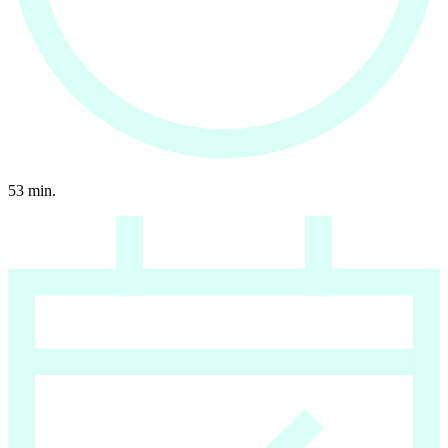
53
min.