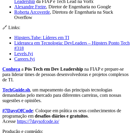
Leadership
da FIAP e Tech Lead na Vortx
Alexandre Freire
, Diretor de Engenharia no Google
Roberta Arcoverde
, Diretora de Engenharia na Stack
Overflow
🔗 Links:
Hipsters.Tube: Líderes em TI
Liderança em Tecnologia: DevLeaders – Hipsters Ponto Tech
#318
Levels.fyi
Careers.fyi
Conheça
a
Pós Tech em Dev Leadership
na FIAP e prepare-se
para liderar times de pessoas desenvolvedoras e projetos complexos
de TI.
TechGuide.sh
, um mapeamento das principais tecnologias
demandadas pelo mercado para diferentes carreiras, com nossas
sugestões e opiniões.
#7DaysOfCode
: Coloque em prática os seus conhecimentos de
programação em
desafios diários e gratuitos
.
Acesse
https://7daysofcode.io/
Produção e conteúdo: