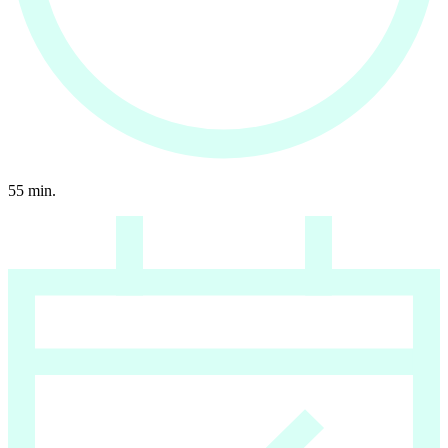
55
min.