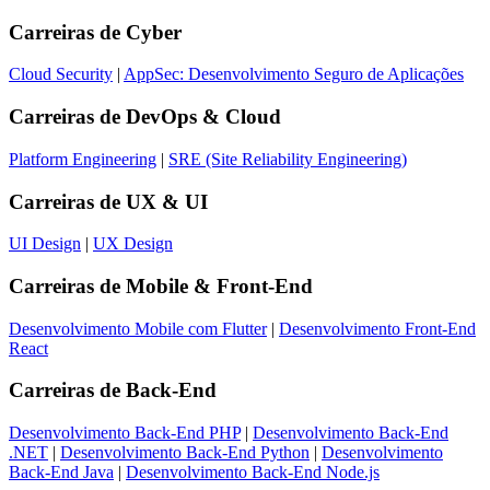
Carreiras de
Cyber
Cloud Security
|
AppSec: Desenvolvimento Seguro de Aplicações
Carreiras de
DevOps & Cloud
Platform Engineering
|
SRE (Site Reliability Engineering)
Carreiras de
UX & UI
UI Design
|
UX Design
Carreiras de
Mobile & Front-End
Desenvolvimento Mobile com Flutter
|
Desenvolvimento Front-End
React
Carreiras de
Back-End
Desenvolvimento Back-End PHP
|
Desenvolvimento Back-End
.NET
|
Desenvolvimento Back-End Python
|
Desenvolvimento
Back-End Java
|
Desenvolvimento Back-End Node.js