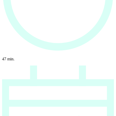
47
min.