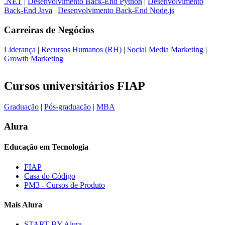
.NET
|
Desenvolvimento Back-End Python
|
Desenvolvimento
Back-End Java
|
Desenvolvimento Back-End Node.js
Carreiras de
Negócios
Liderança
|
Recursos Humanos (RH)
|
Social Media Marketing
|
Growth Marketing
Cursos universitários FIAP
Graduação
|
Pós-graduação
|
MBA
Alura
Educação em Tecnologia
FIAP
Casa do Código
PM3 - Cursos de Produto
Mais Alura
START BY Alura