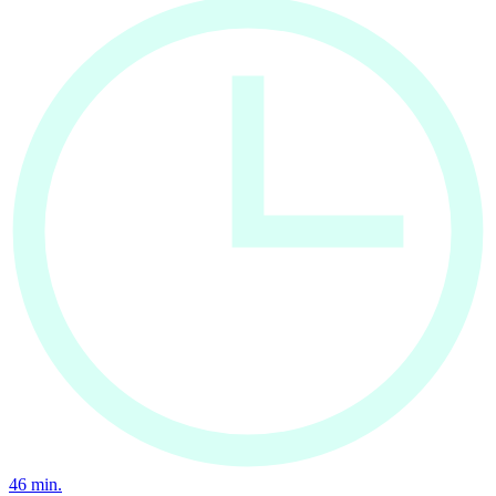
46
min.