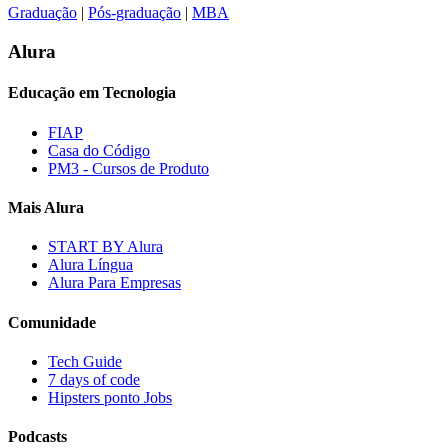
Graduação
|
Pós-graduação
|
MBA
Alura
Educação em Tecnologia
FIAP
Casa do Código
PM3 - Cursos de Produto
Mais Alura
START BY Alura
Alura Língua
Alura Para Empresas
Comunidade
Tech Guide
7 days of code
Hipsters ponto Jobs
Podcasts