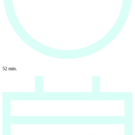
52
min.