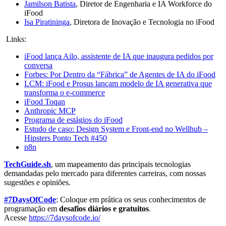
Jamilson Batista
, Diretor de Engenharia e IA Workforce do
iFood
Isa Piratininga
, Diretora de Inovação e Tecnologia no iFood
Links:
iFood lança Ailo, assistente de IA que inaugura pedidos por
conversa
Forbes: Por Dentro da “Fábrica” de Agentes de IA do iFood
LCM: iFood e Prosus lançam modelo de IA generativa que
transforma o e-commerce
iFood Toqan
Anthropic MCP
Programa de estágios do iFood
Estudo de caso: Design System e Front-end no Wellhub –
Hipsters Ponto Tech #450
n8n
TechGuide.sh
, um mapeamento das principais tecnologias
demandadas pelo mercado para diferentes carreiras, com nossas
sugestões e opiniões.
#7DaysOfCode
: Coloque em prática os seus conhecimentos de
programação em
desafios diários e gratuitos
.
Acesse
https://7daysofcode.io/