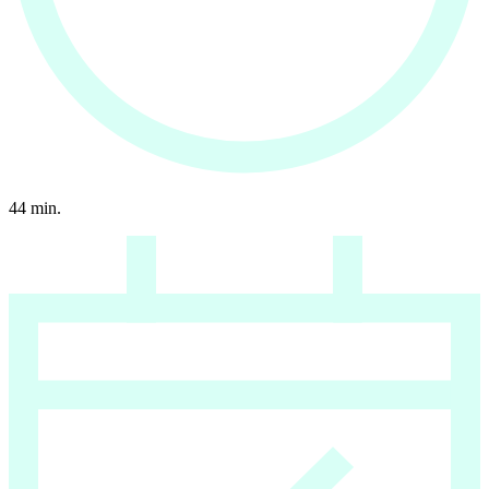
44
min.