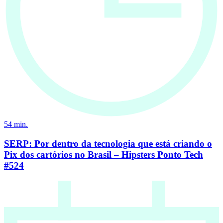
54
min.
SERP: Por dentro da tecnologia que está criando o
Pix dos cartórios no Brasil – Hipsters Ponto Tech
#524