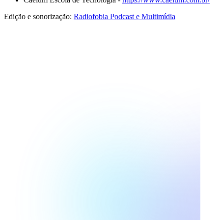
Edição e sonorização:
Radiofobia Podcast e Multimídia