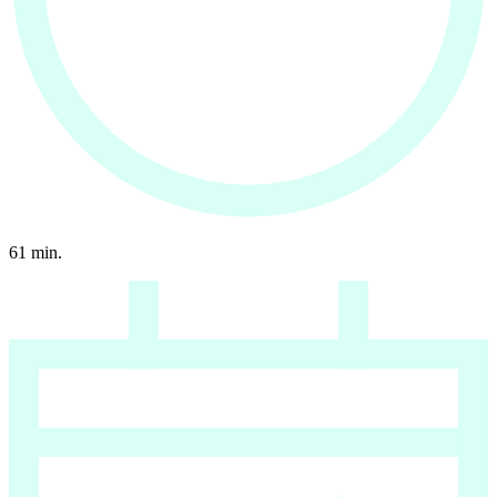
61
min.