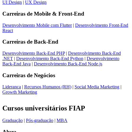
UI Design
|
UX Design
Carreiras de
Mobile & Front-End
Desenvolvimento Mobile com Flutter
|
Desenvolvimento Front-End
React
Carreiras de
Back-End
Desenvolvimento Back-End PHP
|
Desenvolvimento Back-End
.NET
|
Desenvolvimento Back-End Python
|
Desenvolvimento
Back-End Java
|
Desenvolvimento Back-End Node.js
Carreiras de
Negócios
Liderança
|
Recursos Humanos (RH)
|
Social Media Marketing
|
Growth Marketing
Cursos universitários FIAP
Graduação
|
Pós-graduação
|
MBA
Alura