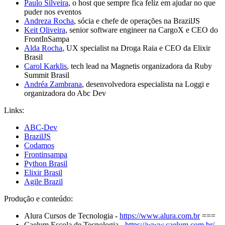
Paulo Silveira
, o host que sempre fica feliz em ajudar no que
puder nos eventos
Andreza Rocha
, sócia e chefe de operações na BrazilJS
Keit Oliveira
, senior software engineer na CargoX e CEO do
FrontInSampa
Alda Rocha
, UX specialist na Droga Raia e CEO da Elixir
Brasil
Carol Karklis
, tech lead na Magnetis organizadora da Ruby
Summit Brasil
Andréa Zambrana
, desenvolvedora especialista na Loggi e
organizadora do Abc Dev
Links:
ABC-Dev
BrazilJS
Codamos
Frontinsampa
Python Brasil
Elixir Brasil
Agile Brazil
Produção e conteúdo:
Alura Cursos de Tecnologia -
https://www.alura.com.br
===
Caelum Escola de Tecnologia -
https://www.caelum.com.br/