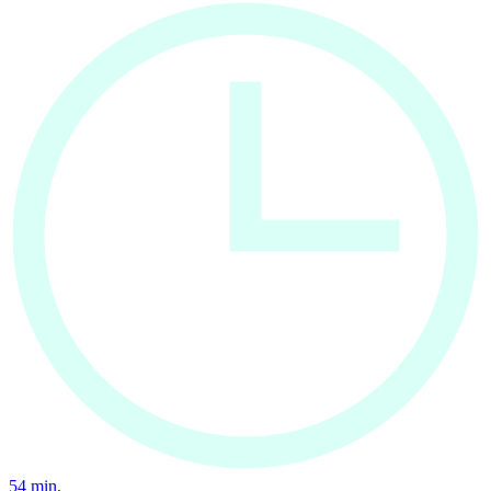
54
min.