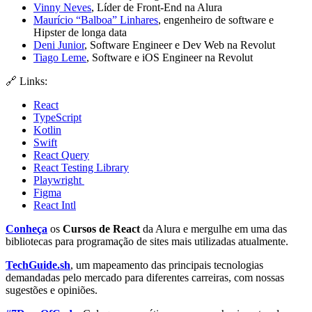
Vinny Neves
, Líder de Front-End na Alura
Maurício “Balboa” Linhares
, engenheiro de software e
Hipster de longa data
Deni Junior
, Software Engineer e Dev Web na Revolut
Tiago Leme
, Software e iOS Engineer na Revolut
🔗 Links:
React
TypeScript
Kotlin
Swift
React Query
React Testing Library
Playwright
Figma
React Intl
Conheça
os
Cursos de React
da Alura e mergulhe em uma das
bibliotecas para programação de sites mais utilizadas atualmente.
TechGuide.sh
, um mapeamento das principais tecnologias
demandadas pelo mercado para diferentes carreiras, com nossas
sugestões e opiniões.