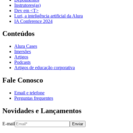
Instrutores(as)
Dev em <T>
Luri, a inteligência artificial da Alura
IA Conference 2024
Conteúdos
Alura Cases
Imersões
Artigos
Podcasts
Artigos de educação corporativa
Fale Conosco
Email e telefone
Perguntas frequentes
Novidades e Lançamentos
E-mail
Enviar