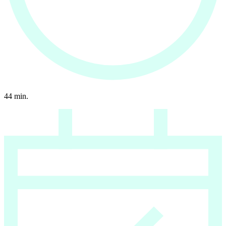
44
min.