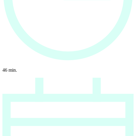
46
min.