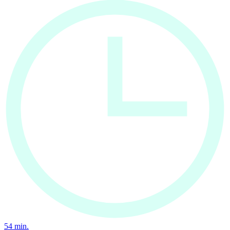
54
min.