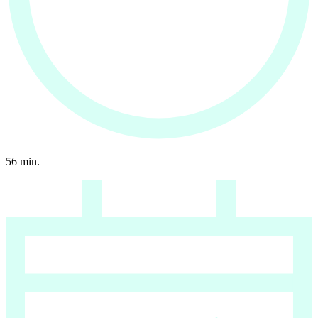
56
min.