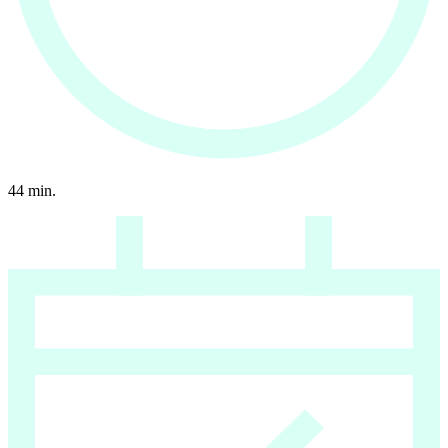
44
min.