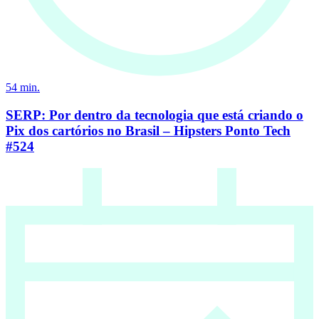
54
min.
SERP: Por dentro da tecnologia que está criando o
Pix dos cartórios no Brasil – Hipsters Ponto Tech
#524