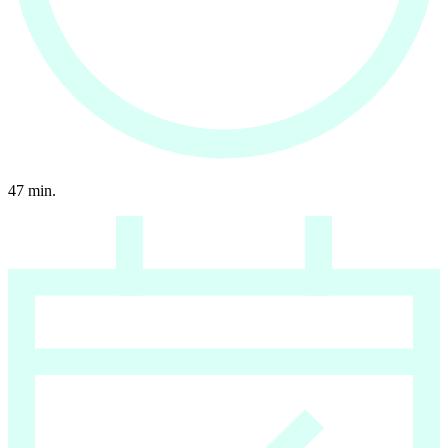
47
min.