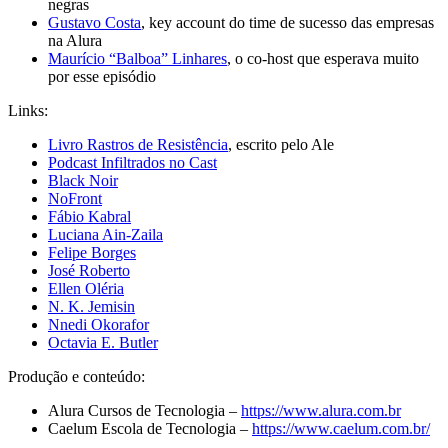
negras
Gustavo Costa
, key account do time de sucesso das empresas
na Alura
Maurício “Balboa” Linhares
, o co-host que esperava muito
por esse episódio
Links:
Livro Rastros de Resistência
, escrito pelo Ale
Podcast Infiltrados no Cast
Black Noir
NoFront
Fábio Kabral
Luciana Ain-Zaila
Felipe Borges
José Roberto
Ellen Oléria
N. K. Jemisin
Nnedi Okorafor
Octavia E. Butler
Produção e conteúdo:
Alura Cursos de Tecnologia –
https://www.alura.com.br
Caelum Escola de Tecnologia –
https://www.caelum.com.br/