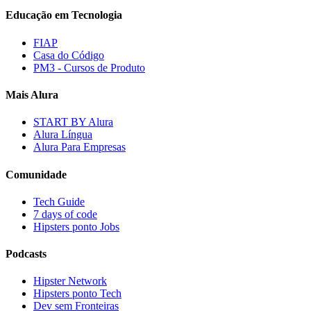
Educação em Tecnologia
FIAP
Casa do Código
PM3 - Cursos de Produto
Mais Alura
START BY Alura
Alura Língua
Alura Para Empresas
Comunidade
Tech Guide
7 days of code
Hipsters ponto Jobs
Podcasts
Hipster Network
Hipsters ponto Tech
Dev sem Fronteiras