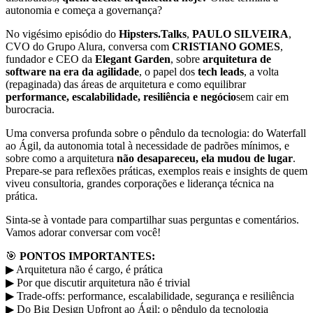
autonomia e começa a governança?
No vigésimo episódio do
Hipsters.Talks
,
PAULO SILVEIRA
,
CVO do Grupo Alura, conversa com
CRISTIANO GOMES
,
fundador e CEO da
Elegant Garden
, sobre
arquitetura de
software na era da agilidade
, o papel dos
tech leads
, a volta
(repaginada) das áreas de arquitetura e como equilibrar
performance, escalabilidade, resiliência e negócio
sem cair em
burocracia.
Uma conversa profunda sobre o pêndulo da tecnologia: do Waterfall
ao Ágil, da autonomia total à necessidade de padrões mínimos, e
sobre como a arquitetura
não desapareceu, ela mudou de lugar
.
Prepare-se para reflexões práticas, exemplos reais e insights de quem
viveu consultoria, grandes corporações e liderança técnica na
prática.
Sinta-se à vontade para compartilhar suas perguntas e comentários.
Vamos adorar conversar com você!
🎯
PONTOS IMPORTANTES:
▶ Arquitetura não é cargo, é prática
▶ Por que discutir arquitetura não é trivial
▶ Trade-offs: performance, escalabilidade, segurança e resiliência
▶ Do Big Design Upfront ao Ágil: o pêndulo da tecnologia