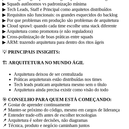
▶ Squads autônomos vs padronização mínima
▶ Tech Leads, Staff e Principal como arquitetos distribuídos
▶ Requisitos não funcionais: os grandes esquecidos do backlog
▶ Por que problemas em produção são problemas de arquitetura
▶ Cloud sprawl: quando cada time escolhe uma stack diferente
▶ Arquitetura como promotora (e não reguladora)
▶ Cross-polinização de boas práticas entre squads
▶ ARM: trazendo arquitetura para dentro dos ritos ágeis
💡
PRINCIPAIS INSIGHTS:
🏗️
ARQUITETURA NO MUNDO ÁGIL
Arquitetura deixou de ser centralizada
Práticas arquiteturais estão distribuídas nos times
Tech leads praticam arquitetura mesmo sem o título
Arquitetura ainda precisa existir como visão do todo
🎯
CONSELHO PARA QUEM ESTÁ COMEÇANDO:
📌 Gostar de aprender continuamente
📌 Manter-se próximo do código, mesmo em cargos de liderança
📌 Entender trade-offs antes de escolher tecnologias
📌 Arquitetura é sobre decisões, não diagramas
📌 Técnica, produto e negócio caminham juntos