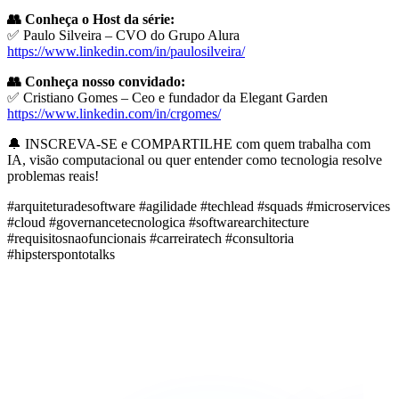
👥 Conheça o Host da série:
✅ Paulo Silveira – CVO do Grupo Alura
https://www.linkedin.com/in/paulosilveira/
👥 Conheça nosso convidado:
✅ Cristiano Gomes – Ceo e fundador da Elegant Garden
https://www.linkedin.com/in/crgomes/
🔔 INSCREVA-SE e COMPARTILHE com quem trabalha com
IA, visão computacional ou quer entender como tecnologia resolve
problemas reais!
#arquiteturadesoftware #agilidade #techlead #squads #microservices
#cloud #governancetecnologica #softwarearchitecture
#requisitosnaofuncionais #carreiratech #consultoria
#hipsterspontotalks