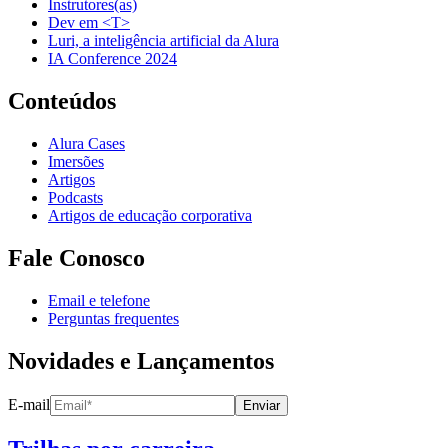
Instrutores(as)
Dev em <T>
Luri, a inteligência artificial da Alura
IA Conference 2024
Conteúdos
Alura Cases
Imersões
Artigos
Podcasts
Artigos de educação corporativa
Fale Conosco
Email e telefone
Perguntas frequentes
Novidades e Lançamentos
E-mail
Enviar