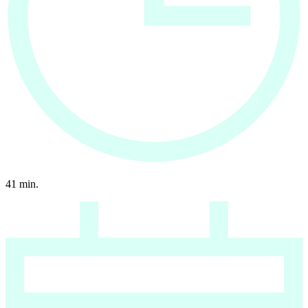
41
min.