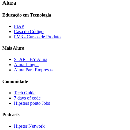
Alura
Educação em Tecnologia
FIAP
Casa do Código
PM3 - Cursos de Produto
Mais Alura
START BY Alura
Alura Língua
Alura Para Empresas
Comunidade
Tech Guide
7 days of code
Hipsters ponto Jobs
Podcasts
Hipster Network