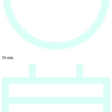
56
min.